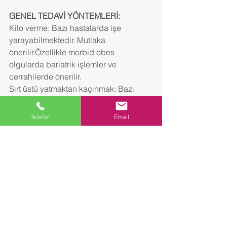
GENEL TEDAVİ YÖNTEMLERİ:
Kilo verme: Bazı hastalarda işe 
yarayabilmektedir. Mutlaka 
önerilir.Özellikle morbid obes 
olgularda bariatrik işlemler ve 
cerrahilerde önerilir.
Sırt üstü yatmaktan kaçınmak: Bazı 
hastalarda apneleri azaltabilir. Fakat 
kesin bir tedavi yöntemi değildir.
Telefon
Email
Yatmadan önce alkol ve sedatif denilen 
uyku getirici ilaçların kullanılmasından 
kaçınılmalıdır.
Ağız İçi Araçlar: hafif OSAS 
olgularında işe yarayabildikleri 
gösterilmiştir.
Uykuda Solunum Cihazı Tedavisi:
Apnelerde solunum durmasında Pozitif 
Hava Basıncı uygulayan cihazların 