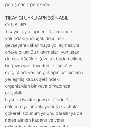
görüşmeniz gereklidir.
TIKAYICI UYKU APNESİ NASIL 
OLUŞUR?
Tıkayıcı uyku apnesi, üst solunum 
yolundaki yumuşak dokuların 
gevşeyerek tıkanmaya yol açmasıyla 
ortaya çıkar. Bu tıkanmalar,  yumuşak 
damak, küçük dil(uvula), bademcikler, 
boğazın yan duvarları, dil kökü ve 
epiglot adı verilen gırtlağın üst kısmına 
yerleşmiş kapak şeklindeki 
organlardan bir veya birkaçında 
oluşabilir.
Uykuda Kaslar gevşediğinde üst 
solunum yolundaki yumuşak dokular 
çökerek solunum yolunu daraltır ya da 
nefes alırken kapanır ve yeterli 
miktarda nefes alamazsınız. Bu 