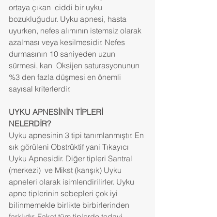
ortaya çıkan  ciddi bir uyku 
bozukluğudur. Uyku apnesi, hasta 
uyurken, nefes alımının istemsiz olarak 
azalması veya kesilmesidir. Nefes 
durmasının 10 saniyeden uzun 
sürmesi, kan  Oksijen saturasyonunun 
%3 den fazla düşmesi en önemli 
sayısal kriterlerdir.
UYKU APNESİNİN TİPLERİ 
NELERDİR?
Uyku apnesinin 3 tipi tanımlanmıştır. En 
sık görüleni Obstrüktif yani Tıkayıcı 
Uyku Apnesidir. Diğer tipleri Santral 
(merkezi)  ve Mikst (karışık) Uyku 
apneleri olarak isimlendirilirler. Uyku 
apne tiplerinin sebepleri çok iyi 
bilinmemekle birlikte birbirlerinden 
farklıdır. Fakat tüm tiplerde tedavi 