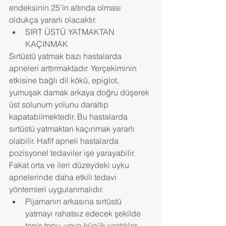
endeksinin 25’in altında olması 
oldukça yararlı olacaktır. 
SIRT ÜSTÜ YATMAKTAN 
KAÇINMAK 
Sırtüstü yatmak bazı hastalarda 
apneleri arttırmaktadır. Yerçekiminin 
etkisine bağlı dil kökü, epiglot, 
yumuşak damak arkaya doğru düşerek 
üst solunum yolunu daraltıp 
kapatabilmektedir. Bu hastalarda 
sırtüstü yatmaktan kaçınmak yararlı 
olabilir. Hafif apneli hastalarda 
pozisyonel tedaviler işe yarayabilir. 
Fakat orta ve ileri düzeydeki uyku 
apnelerinde daha etkili tedavi 
yöntemleri uygulanmalıdır. 
Pijamanın arkasına sırtüstü 
yatmayı rahatsız edecek şekilde 
tenis topu  veya küçük yastıklar 